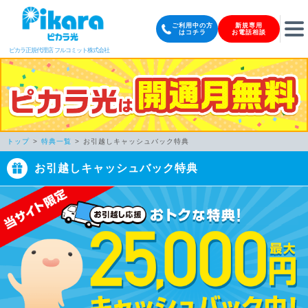
ご利用中の方
新規専用
はコチラ
お電話相談
ピカラ正規代理店 フルコミット株式会社
トップ
特典一覧
お引越しキャッシュバック特典
お引越しキャッシュバック特典