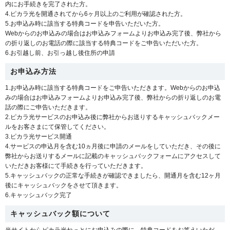
内にお手続きを完了された方。
4.ピカラ光を開通されてから6ヶ月以上のご利用が確認された方。
5.お申込み時に該当する特典コードを申告いただいた方。
Webからのお申込みの場合はお申込みフォームよりお申込み完了後、弊社から
の折り返しのお電話の際に該当する特典コードをご申告いただいた方。
6.お引越し前、お引っ越し後住所の申請
お申込み方法
1.お申込み時に該当する特典コードをご申告いただきます。Webからのお申込
みの場合はお申込みフォームよりお申込み完了後、弊社からの折り返しのお電
話の際にご申告いただきます。
2.ピカラ光サービスのお申込み後に弊社からお送りするキャッシュバックメー
ルをお客さまにて保管してください。
3.ピカラ光サービス開通
4.サービスの申込月を含む10ヵ月後に申請のメールをしていただき、その後に
弊社からお送りするメールに記載のキャッシュバックフォームにアクセスして
いただきお客様にて手続きを行っていただきます。
5.キャッシュバックの正常な手続きが確認できましたら、開通月を含む12ヶ月
後にキャッシュバックをさせて頂きます。
6.キャッシュバック完了
キャッシュバック額について
当サイトからピカラ光ねっとにお申込みの際に、特典コードをお答えいただ